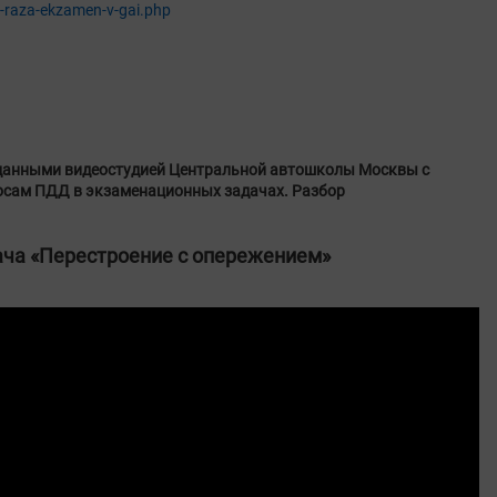
-raza-ekzamen-v-gai.php
данными видеостудией Центральной автошколы Москвы с
осам ПДД в экзаменационных задачах. Разбор
ача «Перестроение с опережением»