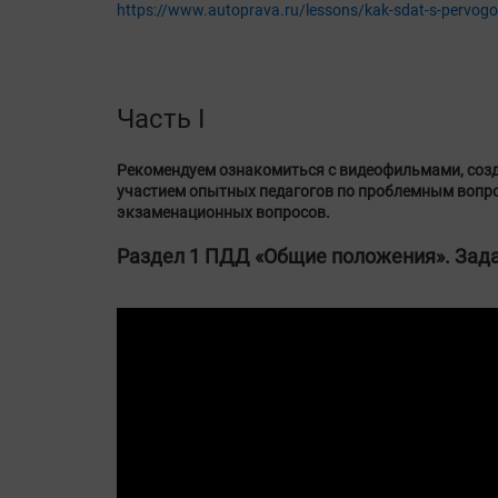
https://www.autoprava.ru/lessons/kak-sdat-s-pervogo
Часть I
Рекомендуем ознакомиться с видеофильмами, соз
участием опытных педагогов по проблемным вопр
экзаменационных вопросов.
Раздел 1 ПДД «Общие положения». Зад