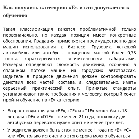
Как получить категорию «Е» и кто допускается к
обучению
Такая классификация кажется проблематичной только
первоначально, но каждая позиция имеет конкретные
обоснования. Градация применяется преимущественно для
машин использования в бизнесе. Грузовик, легковой
автомобиль или автобус с прицепом, массой более 0,75
тонны, характеризуется значительными габаритами.
Размеры определяют сложность движения, особенно в
сплошном потоке машин на городских автотрассах.
Водитель в процессе движения должен контролировать
действия всех частей состава, а, следовательно, иметь
серьезный практический опыт. Принятые стандарты
устанавливают такие требования к человеку, который хочет
пройти обучение на «Е» категорию:
Возраст водителя для «BE», «CE» и «C1E» может быть 18
лет, для «DE» и «D1E» – не менее 21 года, поскольку для
автобусных перевозок нужен опыт не менее трех лет.
У водителя должен быть стаж не менее 1 года по «B», «C»
или «D», только истечению этого срока можно обучаться