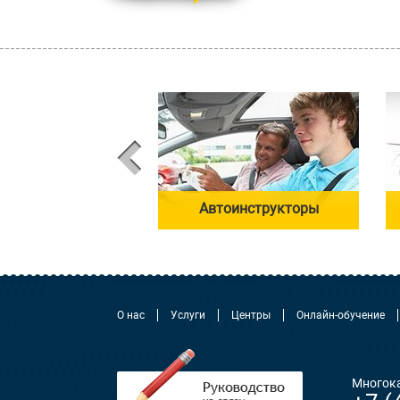
ьная автошкола в
Автоинструкторы
СМИ
О нас
Услуги
Центры
Онлайн-обучение
Многок