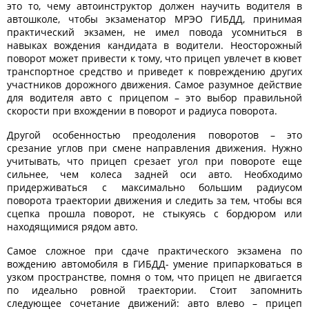
это то, чему автоинструктор должен научить водителя в
автошколе, чтобы экзаменатор МРЭО ГИБДД, принимая
практический экзамен, не имел повода усомниться в
навыках вождения кандидата в водители. Неосторожный
поворот может привести к тому, что прицеп увлечет в кювет
транспортное средство и приведет к повреждению других
участников дорожного движения. Самое разумное действие
для водителя авто с прицепом – это выбор правильной
скорости при вхождении в поворот и радиуса поворота.
Другой особенностью преодоления поворотов – это
срезание углов при смене направления движения. Нужно
учитывать, что прицеп срезает угол при повороте еще
сильнее, чем колеса задней оси авто. Необходимо
придерживаться с максимально большим радиусом
поворота траектории движения и следить за тем, чтобы вся
сцепка прошла поворот, не стыкуясь с бордюром или
находящимися рядом авто.
Самое сложное при сдаче практического экзамена по
вождению автомобиля в ГИБДД- умение припарковаться в
узком пространстве, помня о том, что прицеп не двигается
по идеально ровной траектории. Стоит запомнить
следующее сочетание движений: авто влево – прицеп