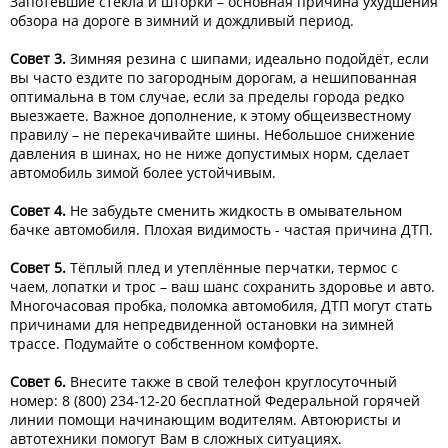
Запотевшие стекла и шторки – основная причина ухудшения
обзора на дороге в зимний и дождливый период.
Совет 3.
Зимняя резина с шипами, идеально подойдёт, если
вы часто ездите по загородным дорогам, а нешипованная
оптимальна в том случае, если за пределы города редко
выезжаете. Важное дополнение, к этому общеизвестному
правилу – не перекачивайте шины. Небольшое снижение
давления в шинах, но не ниже допустимых норм, сделает
автомобиль зимой более устойчивым.
Совет 4.
Не забудьте сменить жидкость в омывательном
бачке автомобиля. Плохая видимость - частая причина ДТП.
Совет 5.
Тёплый плед и утеплённые перчатки, термос с
чаем, лопатки и трос – ваш шанс сохранить здоровье и авто.
Многочасовая пробка, поломка автомобиля, ДТП могут стать
причинами для непредвиденной остановки на зимней
трассе. Подумайте о собственном комфорте.
Совет 6.
Внесите также в свой телефон круглосуточный
номер: 8 (800) 234-12-20 бесплатной Федеральной горячей
линии помощи начинающим водителям. Автоюристы и
автотехники помогут Вам в сложных ситуациях.