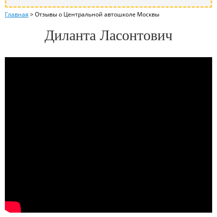
Главная
>
Отзывы о Центральной автошколе Москвы
Диланта Ласонтович