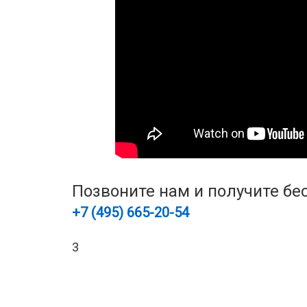
Позвоните нам и получите бе
+7 (495)
665-20-54
3
Позвоните и успейте записаться на сам
(495) 665-20-54