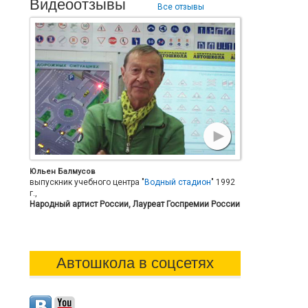
Видеоотзывы
Все отзывы
Юльен Балмусов
выпускник учебного центра "
Водный стадион
" 1992
г.,
Народный артист России, Лауреат Госпремии России
Автошкола в соцсетях