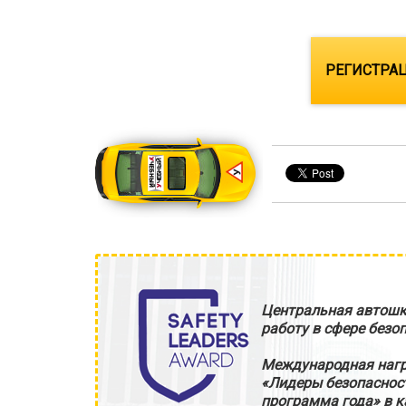
РЕГИСТРАЦ
Центральная автошк
работу в сфере безо
Международная нагр
«Лидеры безопаснос
программа года» в к