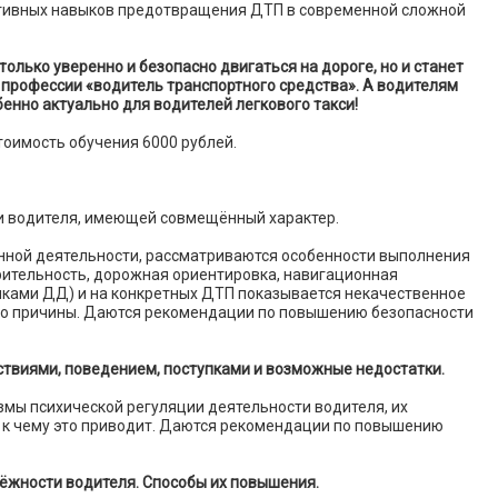
тивных навыков предотвращения ДТП в современной сложной
олько уверенно и безопасно двигаться на дороге, но и станет
 профессии «водитель транспортного средства». А водителям
енно актуально для водителей легкового такси!
тоимость обучения 6000 рублей.
и водителя, имеющей совмещённый характер.
ной деятельности, рассматриваются особенности выполнения
рительность, дорожная ориентировка, навигационная
иками ДД) и на конкретных ДТП показывается некачественное
его причины. Даются рекомендации по повышению безопасности
ствиями, поведением, поступками и возможные недостатки.
мы психической регуляции деятельности водителя, их
 к чему это приводит. Даются рекомендации по повышению
ёжности водителя. Способы их повышения.