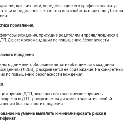
одителя, как личности, определяющие его профессиональную
татки определённого качества или свойства водителя. Даются
ния.
ктика проявления.
 факторы вождения, присущие водителям и проявляющиеся в
 ДТП. Даются рекомендации по повышению безопасности
пасного вождения.
жного движения, обосновывается необходимость создания
ождения» (ЛСБВ), раскрывается ее содержание. На конкретных
ии по повышению безопасности вождения.
а.
ация причин ДТП, показаны психологические причины
конкретных ДТП, раскрывается динамика развития особой
ышению безопасности вождения.
рование на умение выявлять и минимизировать риски в
тификат.