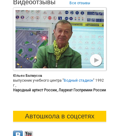
Видеоотзывы
Все отзывы
Юльен Балмусов
выпускник учебного центра "
Водный стадион
" 1992
г.,
Народный артист России, Лауреат Госпремии России
Автошкола в соцсетях