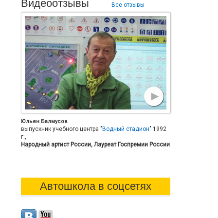
Видеоотзывы
Все отзывы
Юльен Балмусов
выпускник учебного центра "
Водный стадион
" 1992
г.,
Народный артист России, Лауреат Госпремии России
Автошкола в соцсетях