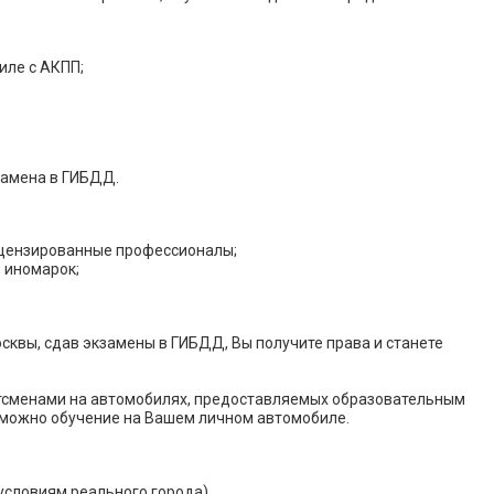
иле с АКПП;
замена в ГИБДД.
цензированные профессионалы;
 иномарок;
квы, сдав экзамены в ГИБДД, Вы получите права и станете
тсменами на автомобилях, предоставляемых образовательным
можно обучение на Вашем личном автомобиле.
условиям реального города)