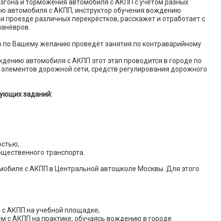
азгона и торможения автомобиля с АКПП с учётом разных
ию автомобиля с АКПП, инструктор обучения вождению
ри проезде различных перекрёстков, расскажет и отработает с
манёвров.
 по Вашему желанию проведёт занятия по контраварийному
ждению автомобиля с АКПП этот этап проводится в городе по
 элементов дорожной сети, средств регулирования дорожного
ующих заданий:
остью;
бщественного транспорта.
мобиле с АКПП в Центральной автошколе Москвы. Для этого
 с АКПП на учебной площадке;
 с АКПП на практике, обучаясь вождению в городе.