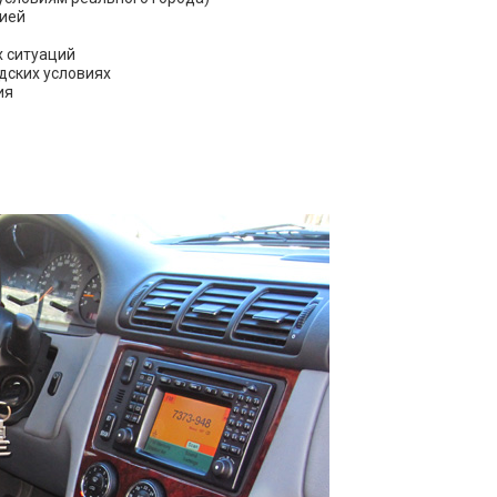
цией
 ситуаций
дских условиях
ия