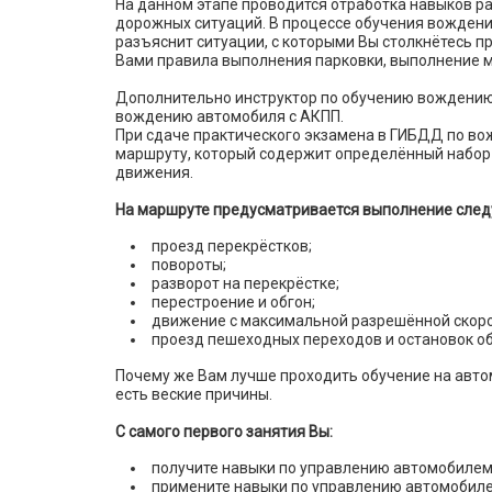
На данном этапе проводится отработка навыков р
дорожных ситуаций. В процессе обучения вожден
разъяснит ситуации, с которыми Вы столкнётесь п
Вами правила выполнения парковки, выполнение 
Дополнительно инструктор по обучению вождению
вождению автомобиля с АКПП.
При сдаче практического экзамена в ГИБДД по во
маршруту, который содержит определённый набор
движения.
На маршруте предусматривается выполнение след
проезд перекрёстков;
повороты;
разворот на перекрёстке;
перестроение и обгон;
движение с максимальной разрешённой скор
проезд пешеходных переходов и остановок о
Почему же Вам лучше проходить обучение на авто
есть веские причины.
С самого первого занятия Вы:
получите навыки по управлению автомобилем
примените навыки по управлению автомобилем