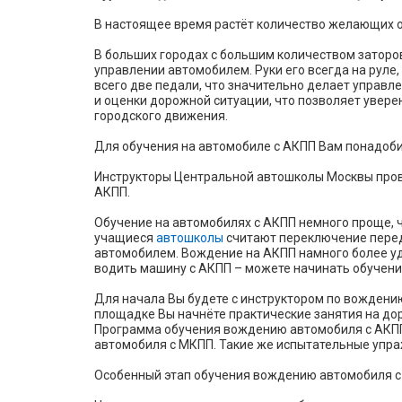
В настоящее время растёт количество желающих 
В больших городах с большим количеством заторов
управлении автомобилем. Руки его всегда на руле
всего две педали, что значительно делает управ
и оценки дорожной ситуации, что позволяет увере
городского движения.
Для обучения на автомобиле с АКПП Вам понадоби
Инструкторы Центральной автошколы Москвы прово
АКПП.
Обучение на автомобилях с АКПП немного проще, ч
учащиеся
автошколы
считают переключение перед
автомобилем. Вождение на АКПП намного более удо
водить машину с АКПП – можете начинать обучени
Для начала Вы будете с инструктором по вождени
площадке Вы начнёте практические занятия на до
Программа обучения вождению автомобиля с АКПП
автомобиля с МКПП. Такие же испытательные упра
Особенный этап обучения вождению автомобиля с 