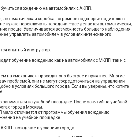
обучиться вождению на автомобилях с АКПП.
, автоматическая коробка - огромное подспорье водителю в
, не нужно переключать передачи —все делается автоматически,
ление проще. Увеличивается возможность большего наблюдения
ннее управлять автомобилем в условиях интенсивного
тся опытный инструктор.
дят обучение вождению как на автомобилях с МКПП, так и с
ем на «механике», проходит оно быстрее и приятнее. Многие
ач проблемой, они не могут сосредоточиться на управлении
бно в условиях большого города. Если вы уверены, что хотите
е.
ю заниматься на учебной площадке. После занятий на учебной
рогах города Москвы.
 мало отличается от программы обучения вождению
жнения на учебной площадке.
АКПП - вождение в условиях города.