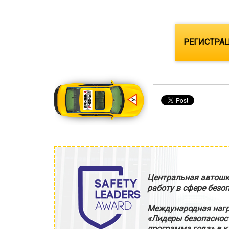
РЕГИСТРАЦ
Центральная автошк
работу в сфере безо
Международная нагр
«Лидеры безопаснос
программа года» в к