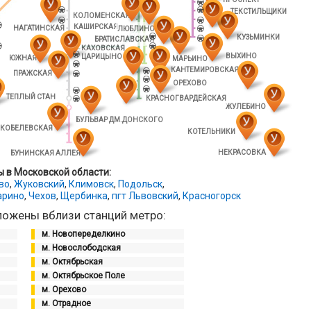
ТЕКСТИЛЬЩИКИ
КОЛОМЕНСКАЯ
КАШИРСКАЯ
НАГАТИНСКАЯ
ЛЮБЛИНО
КУЗЬМИНКИ
БРАТИСЛАВСКАЯ
КАХОВСКАЯ
ВЫХИНО
ЦАРИЦЫНО
ЮЖНАЯ
МАРЬИНО
КАНТЕМИРОВСКАЯ
ПРАЖСКАЯ
ОРЕХОВО
ТЕПЛЫЙ СТАН
КРАСНОГВАРДЕЙСКАЯ
ЖУЛЕБИНО
БУЛЬВАР ДМ.ДОНСКОГО
СКОБЕЛЕВСКАЯ
КОТЕЛЬНИКИ
НЕКРАСОВКА
БУНИНСКАЯ АЛЛЕЯ
 в Московской области:
во
,
Жуковский
,
Климовск
,
Подольск
,
арино
,
Чехов
,
Щербинка
,
пгт Львовский
,
Красногорск
ожены вблизи станций метро:
м. Новопеределкино
м. Новослободская
м. Октябрьская
м. Октябрьское Поле
м. Орехово
м. Отрадное