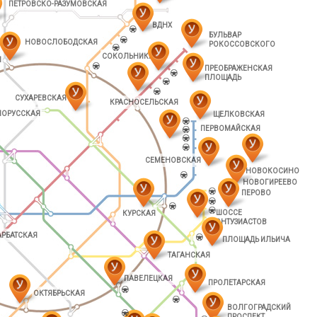
ПЕТРОВСКО-РАЗУМОВСКАЯ
ВДНХ
БУЛЬВАР
НОВОСЛОБОДСКАЯ
РОКОССОВСКОГО
СОКОЛЬНИКИ
Л
ПРЕОБРАЖЕНСКАЯ
ПЛОЩАДЬ
СУХАРЕВСКАЯ
КРАСНОСЕЛЬСКАЯ
ЛОРУССКАЯ
ЩЕЛКОВСКАЯ
ПЕРВОМАЙСКАЯ
СЕМЕНОВСКАЯ
НОВОКОСИНО
НОВОГИРЕЕВО
ПЕРОВО
ШОССЕ
КУРСКАЯ
ЭНТУЗИАСТОВ
АРБАТСКАЯ
ПЛОЩАДЬ ИЛЬИЧА
ТАГАНСКАЯ
ПАВЕЛЕЦКАЯ
ПРОЛЕТАРСКАЯ
ОКТЯБРЬСКАЯ
ВОЛГОГРАДСКИЙ
ПРОСПЕКТ