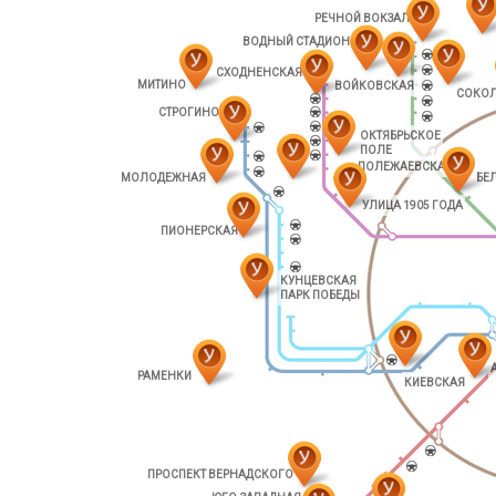
РЕЧНОЙ ВОКЗАЛ
ВОДНЫЙ СТАДИОН
СХОДНЕНСКАЯ
МИТИНО
ВОЙКОВСКАЯ
СОКО
СТРОГИНО
ОКТЯБРЬСКОЕ
ПОЛЕ
ПОЛЕЖАЕВСКАЯ
МОЛОДЕЖНАЯ
БЕ
УЛИЦА 1905 ГОДА
ПИОНЕРСКАЯ
КУНЦЕВСКАЯ
ПАРК ПОБЕДЫ
РАМЕНКИ
КИЕВСКАЯ
ПРОСПЕКТ ВЕРНАДСКОГО