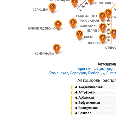
ЮГО-ЗАПАДНАЯ
УНИВЕРСИТЕТ
СОЛНЦЕВО
АКАДЕМИЧЕСКАЯ
ПРОФСОЮЗНАЯ
КАЛУЖСКАЯ
НОВОПЕРЕДЕЛКИНО
БЕЛЯЕВО
КОНЬКОВО
ЯСЕНЕВО
УЛИЦА 
КОММУНАРКА
Автошколы
Бронницы
,
Домодедо
Раменское
,
Серпухов
,
Люберцы
,
Лытк
Автошколы распол
м. Академическая
м. Алтуфьево
м. Арбатская
м. Бабушкинская
м. Белорусская
м. Беляево