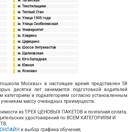
м. Таганская
м. Текстильщики
м. Теплый Стан
м. Улица 1905 года
м. Улица Скобелевская
м. Университет
м. Ховрино
м. Царицыно
м. Шоссе Энтузиастов
м. Щелковская
м. Юго-Западная
м. Южная
м. Ясенево
втошкола Москвы» в настоящее время представлен 58
рых десятки лет занимается подготовкой водителей
м категориям и подкатегориям согласно установленным
т ученикам массу очевидных преимуществ:
оимости из ТРЕХ ЦЕНОВЫХ ПАКЕТОВ и поэтапная оплата;
одительских удостоверений по ВСЕМ КАТЕГОРИЯМ И
ТВ;
ОНЛАЙН
и выбор графика обучения;